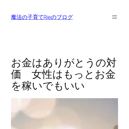
内
容
魔法の子育てRieのブログ
を
ス
キ
ッ
プ
お金はありがとうの対
価 女性はもっとお金
を稼いでもいい