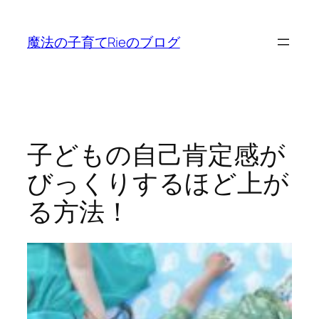
内
容
魔法の子育てRieのブログ
を
ス
キ
ッ
プ
子どもの自己肯定感が
びっくりするほど上が
る方法！