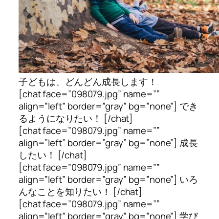
子どもは、どんどん成長します！
[chat face=”098079.jpg” name=””
align=”left” border=”gray” bg=”none”] でき
るようになりたい！ [/chat]
[chat face=”098079.jpg” name=””
align=”left” border=”gray” bg=”none”] 成長
したい！ [/chat]
[chat face=”098079.jpg” name=””
align=”left” border=”gray” bg=”none”] いろ
んなことを知りたい！ [/chat]
[chat face=”098079.jpg” name=””
align=”left” border=”gray” bg=”none”] 学び